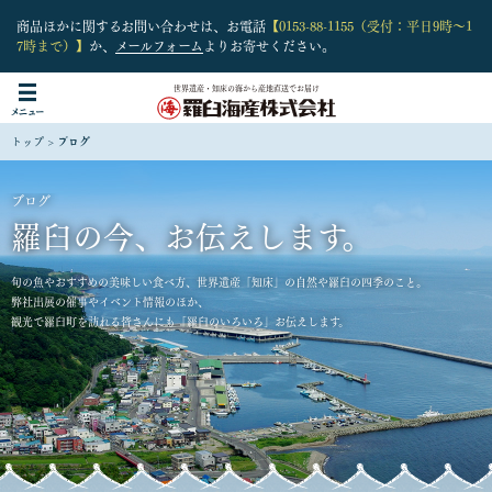
商品ほかに関するお問い合わせは、お電話
【0153-88-1155（受付：平日9時〜1
7時まで）】
か、
メールフォーム
よりお寄せください。
世界遺産・知床の海から産地直送でお届け
トップ
>
ブログ
ブログ
羅臼の今、お伝えします。
旬の魚やおすすめの美味しい食べ方、世界遺産「知床」の自然や羅臼の四季のこと。
弊社出展の催事やイベント情報のほか、
観光で羅臼町を訪れる皆さんにも「羅臼のいろいろ」お伝えします。